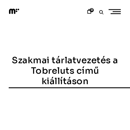
Skip
to
0
content
M
o
d
e
m
a
r
t
Szakmai tárlatvezetés a
Tobreluts című
kiállításon