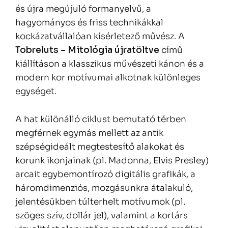
és újra megújuló formanyelvű, a
hagyományos és friss technikákkal
kockázatvállalóan kísérletező művész. A
Tobreluts – Mitológia újratöltve
című
kiállításon a klasszikus művészeti kánon és a
modern kor motívumai alkotnak különleges
egységet.
A hat különálló ciklust bemutató térben
megférnek egymás mellett az antik
szépségideált megtestesítő alakokat és
korunk ikonjainak (pl. Madonna, Elvis Presley)
arcait egybemontírozó digitális grafikák, a
háromdimenziós, mozgásunkra átalakuló,
jelentésükben túlterhelt motívumok (pl.
szöges szív, dollár jel), valamint a kortárs