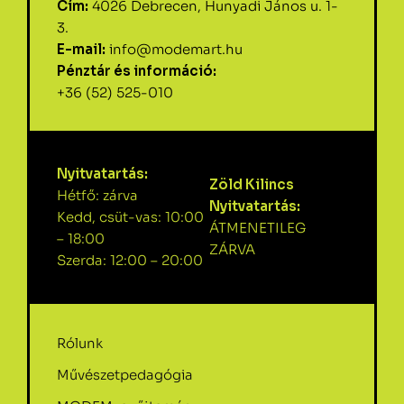
Cím:
4026 Debrecen, Hunyadi János u. 1-
3.
E-mail:
info@modemart.hu
Pénztár és információ:
+36 (52) 525-010
Nyitvatartás:
Zöld Kilincs
Hétfő: zárva
Nyitvatartás:
Kedd, csüt-vas: 10:00
ÁTMENETILEG
– 18:00
ZÁRVA
Szerda: 12:00 – 20:00
Rólunk
Művészetpedagógia