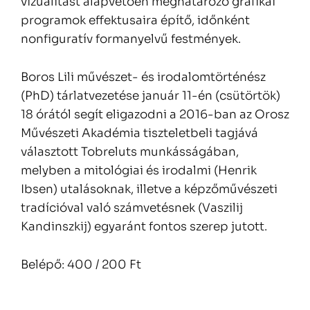
vizualitást alapvetően meghatározó grafikai
programok effektusaira építő, időnként
nonfiguratív formanyelvű festmények.
Boros Lili művészet- és irodalomtörténész
(PhD) tárlatvezetése január 11-én (csütörtök)
18 órától segít eligazodni a 2016-ban az Orosz
Művészeti Akadémia tiszteletbeli tagjává
választott Tobreluts munkásságában,
melyben a mitológiai és irodalmi (Henrik
Ibsen) utalásoknak, illetve a képzőművészeti
tradícióval való számvetésnek (Vaszilij
Kandinszkij) egyaránt fontos szerep jutott.
Belépő: 400 / 200 Ft