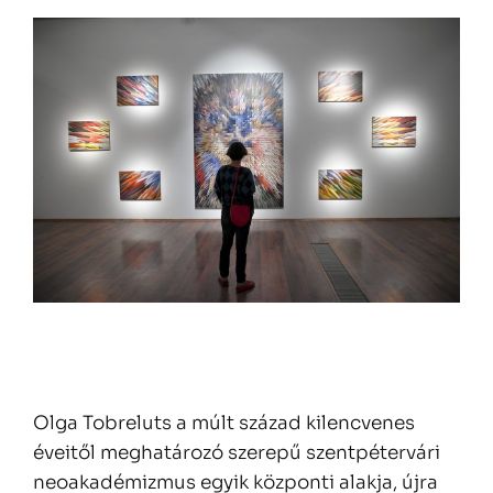
Olga Tobreluts a múlt század kilencvenes
éveitől meghatározó szerepű szentpétervári
neoakadémizmus egyik központi alakja, újra