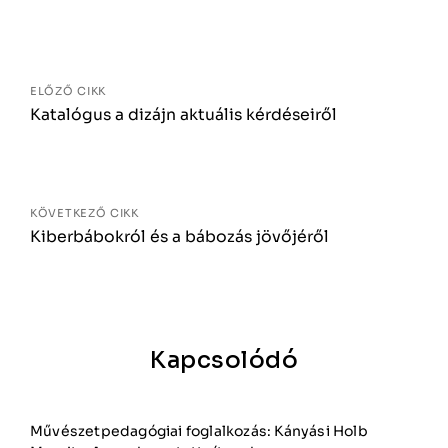
Bejegyzés
navigáció
ELŐZŐ CIKK
Katalógus a dizájn aktuális kérdéseiről
KÖVETKEZŐ CIKK
Kiberbábokról és a bábozás jövőjéről
Kapcsolódó
Művészetpedagógiai foglalkozás: Kányási Holb