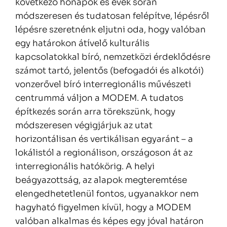
következő hónapok és évek során
módszeresen és tudatosan felépítve, lépésről
lépésre szeretnénk eljutni oda, hogy valóban
egy határokon átívelő kulturális
kapcsolatokkal bíró, nemzetközi érdeklődésre
számot tartó, jelentős (befogadói és alkotói)
vonzerővel bíró interregionális művészeti
centrummá váljon a MODEM. A tudatos
építkezés során arra törekszünk, hogy
módszeresen végigjárjuk az utat
horizontálisan és vertikálisan egyaránt – a
lokálistól a regionálison, országoson át az
interregionális hatókörig. A helyi
beágyazottság, az alapok megteremtése
elengedhetetlenül fontos, ugyanakkor nem
hagyható figyelmen kívül, hogy a MODEM
valóban alkalmas és képes egy jóval határon