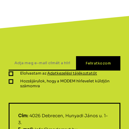
Elolvastam az
Adatkezelési tájékoztatót
Hozzájárulok, hogy a MODEM hírlevelet küldjön
számomra
Cím:
4026 Debrecen, Hunyadi János u. 1-
3.