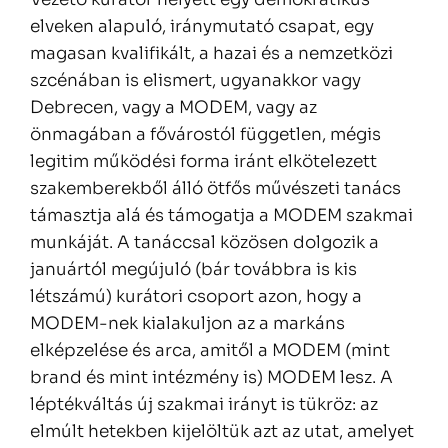
elveken alapuló, iránymutató csapat, egy
magasan kvalifikált, a hazai és a nemzetközi
szcénában is elismert, ugyanakkor vagy
Debrecen, vagy a MODEM, vagy az
önmagában a fővárostól független, mégis
legitim működési forma iránt elkötelezett
szakemberekből álló ötfős művészeti tanács
támasztja alá és támogatja a MODEM szakmai
munkáját. A tanáccsal közösen dolgozik a
januártól megújuló (bár továbbra is kis
létszámú) kurátori csoport azon, hogy a
MODEM-nek kialakuljon az a markáns
elképzelése és arca, amitől a MODEM (mint
brand és mint intézmény is) MODEM lesz. A
léptékváltás új szakmai irányt is tükröz: az
elmúlt hetekben kijelöltük azt az utat, amelyet