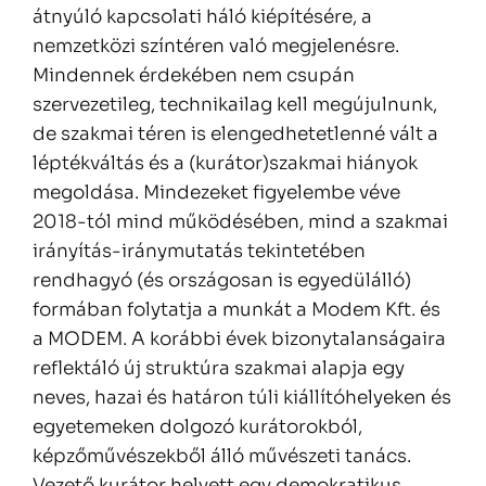
átnyúló kapcsolati háló kiépítésére, a
nemzetközi színtéren való megjelenésre.
Mindennek érdekében nem csupán
szervezetileg, technikailag kell megújulnunk,
de szakmai téren is elengedhetetlenné vált a
léptékváltás és a (kurátor)szakmai hiányok
megoldása. Mindezeket figyelembe véve
2018-tól mind működésében, mind a szakmai
irányítás-iránymutatás tekintetében
rendhagyó (és országosan is egyedülálló)
formában folytatja a munkát a Modem Kft. és
a MODEM. A korábbi évek bizonytalanságaira
reflektáló új struktúra szakmai alapja egy
neves, hazai és határon túli kiállítóhelyeken és
egyetemeken dolgozó kurátorokból,
képzőművészekből álló művészeti tanács.
Vezető kurátor helyett egy demokratikus