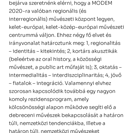
bejárva szeretnénk elérni, hogy a MODEM
2020-ra valóban regionális (és
interregionális) művészeti központ legyen,
kelet-európai, kelet-közép-európai művészeti
centrummá váljon. Ehhez négy fő elvet és
irányvonalat határoztunk meg: 1, regionalitás
– identitás – kitekintés; 2, kortárs akusztikák
(beleértve az oral history, a közösségi
művészet, a public art műfaját is); 3, oktatás –
intermedialitás – interdiszciplinaritás; 4, jövő
– fiatalok – integráció. Valamennyi elvhez
szorosan kapcsolódik továbbá egy nagyon
komoly rezidensprogram, amely
kölcsönösségi alapon működve segíti elő a
debreceni művészek bekapcsolását a határon
túli, nemzetközi tendenciákba, illetve a
határon túli, nemzetközi művészeket