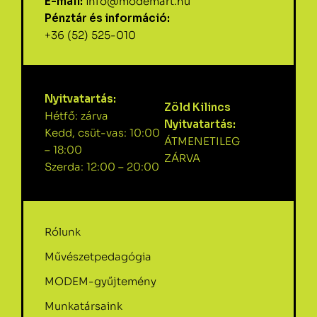
E-mail:
info@modemart.hu
Pénztár és információ:
+36 (52) 525-010
Nyitvatartás:
Zöld Kilincs
Hétfő: zárva
Nyitvatartás:
Kedd, csüt-vas: 10:00
ÁTMENETILEG
– 18:00
ZÁRVA
Szerda: 12:00 – 20:00
Rólunk
Művészetpedagógia
MODEM-gyűjtemény
Munkatársaink