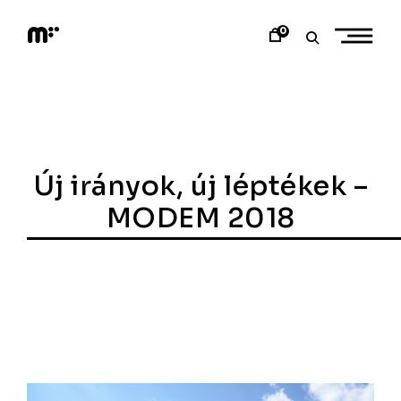
Skip
to
0
content
M
o
d
e
m
a
r
t
Új irányok, új léptékek –
MODEM 2018