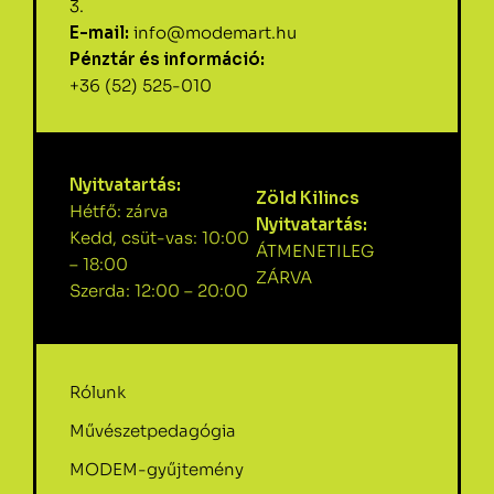
3.
E-mail:
info@modemart.hu
Pénztár és információ:
+36 (52) 525-010
Nyitvatartás:
Zöld Kilincs
Hétfő: zárva
Nyitvatartás:
Kedd, csüt-vas: 10:00
ÁTMENETILEG
– 18:00
ZÁRVA
Szerda: 12:00 – 20:00
Rólunk
Művészetpedagógia
MODEM-gyűjtemény