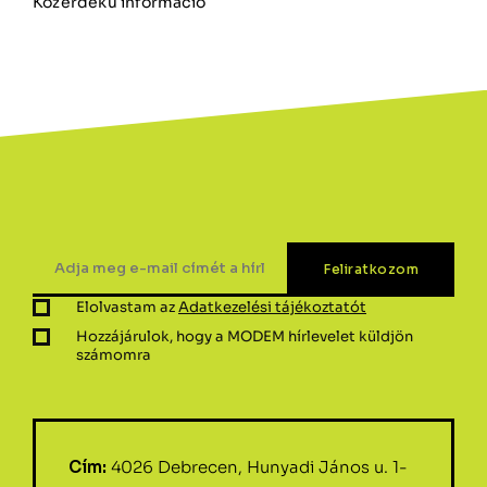
Közérdekű információ
Elolvastam az
Adatkezelési tájékoztatót
Hozzájárulok, hogy a MODEM hírlevelet küldjön
számomra
Cím:
4026 Debrecen, Hunyadi János u. 1-