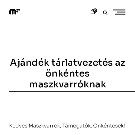
Skip
to
0
content
M
o
d
e
m
a
r
t
Ajándék tárlatvezetés az
önkéntes
maszkvarróknak
Kedves Maszkvarrók, Támogatók, Önkéntesek!