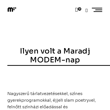
Skip
to
0
content
M
o
d
e
m
a
r
t
Ilyen volt a Maradj
MODEM-nap
Nagyszerű tárlatvezetésekkel, színes
gyerekprogramokkal, éjjeli slam poetryvel,
felnőtt színházi előadással és