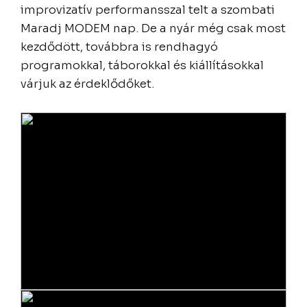
improvizatív performansszal
telt a szombati
Maradj MODEM nap. De a nyár még csak most
kezdődött, továbbra is rendhagyó
programokkal, táborokkal és kiállításokkal
várjuk az érdeklődőket.