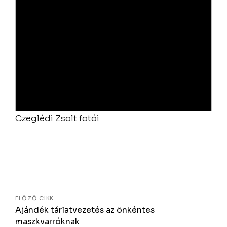
Czeglédi Zsolt fotói
Bejegyzés
navigáció
ELŐZŐ CIKK
Ajándék tárlatvezetés az önkéntes
maszkvarróknak