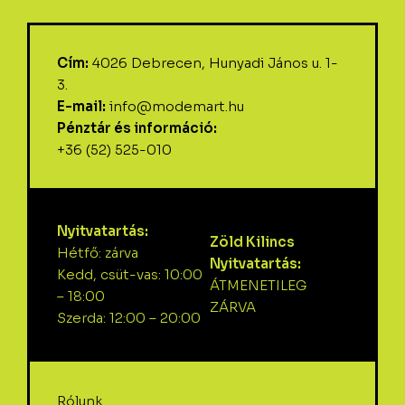
Cím:
4026 Debrecen, Hunyadi János u. 1-
3.
E-mail:
info@modemart.hu
Pénztár és információ:
+36 (52) 525-010
Nyitvatartás:
Zöld Kilincs
Hétfő: zárva
Nyitvatartás:
Kedd, csüt-vas: 10:00
ÁTMENETILEG
– 18:00
ZÁRVA
Szerda: 12:00 – 20:00
Rólunk