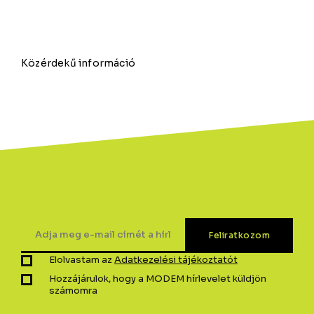
Közérdekű információ
Elolvastam az
Adatkezelési tájékoztatót
Hozzájárulok, hogy a MODEM hírlevelet küldjön
számomra