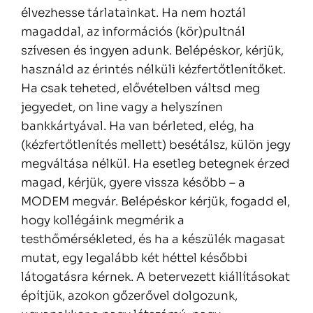
élvezhesse tárlatainkat. Ha nem hoztál
magaddal, az információs (kör)pultnál
szívesen és ingyen adunk. Belépéskor, kérjük,
használd az érintés nélküli kézfertőtlenítőket.
Ha csak teheted, elővételben váltsd meg
jegyedet, on line vagy a helyszínen
bankkártyával. Ha van bérleted, elég, ha
(kézfertőtlenítés mellett) besétálsz, külön jegy
megváltása nélkül. Ha esetleg betegnek érzed
magad, kérjük, gyere vissza később – a
MODEM megvár. Belépéskor kérjük, fogadd el,
hogy kollégáink megmérik a
testhőmérsékleted, és ha a készülék magasat
mutat, egy legalább két héttel későbbi
látogatásra kérnek. A betervezett kiállításokat
építjük, azokon gőzerővel dolgozunk,