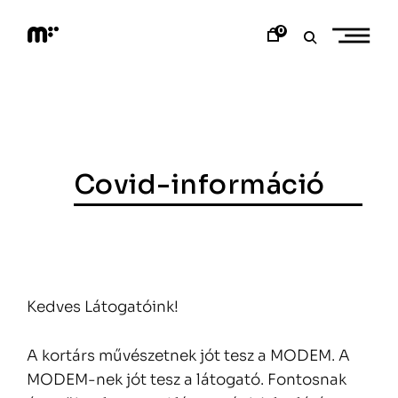
Skip
to
0
content
M
o
d
e
m
a
r
t
Covid-információ
Kedves Látogatóink!
A kortárs művészetnek jót tesz a MODEM. A
MODEM-nek jót tesz a látogató. Fontosnak