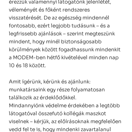
érezzük valamennyi látogatónk jelenlétét,
véleményét és főként rendszeres
visszatérését. De az egészség mindennél
fontosabb, ezért legjobb tudásunk – és a
legfrissebb ajánlások – szerint megteszünk
mindent, hogy minél biztonságosabb
körülmények között fogadhassunk mindenkit
a MODEM-ben hétfő kivételével minden nap
10 és 18 között.
Amit ígérünk, kérünk és ajánlunk:
munkatársaink egy része folyamatosan
találkozik az érdeklődőkkel.
Mindannyiónk védelme érdekében a legtöbb
látogatóval összefutó kollégák maszkot
viselnek – kérjük, az előírásoknak megfelelően
vedd fel te is, hogy mindenki zavartalanul