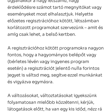
ugyanakkor a nagy létszámú, nagy
érdeklődésre számot tartó megnyitókat vagy
eseményeket most elhalasztjuk. Helyette
előzetes regisztrációhoz kötött, létszámban
korlátozott programokat szervezünk – amit és
amíg csak lehet, a belső kertben.
A regisztrációhoz kötött programokra nagyon
fontos, hogy a hagyományos belépőt vagy
(bérletes lévén vagy ingyenes program
esetén) a regisztrációt jelentő nulla forintos
jegyet is váltsd meg, segítve ezzel munkánkat
és vigyázva egymásra.
A változásokat, változtatásokat igyekszünk
folyamatosan mielőbb közzétenni, kérjük,
látogatások előtt, ha van egy kis időd, nézz rá