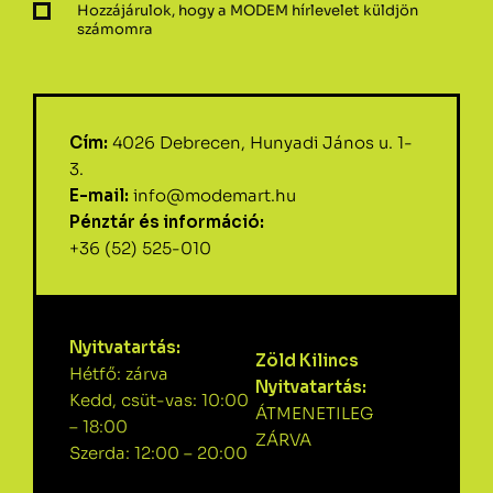
Hozzájárulok, hogy a MODEM hírlevelet küldjön
számomra
Cím:
4026 Debrecen, Hunyadi János u. 1-
3.
E-mail:
info@modemart.hu
Pénztár és információ:
+36 (52) 525-010
Nyitvatartás:
Zöld Kilincs
Hétfő: zárva
Nyitvatartás:
Kedd, csüt-vas: 10:00
ÁTMENETILEG
– 18:00
ZÁRVA
Szerda: 12:00 – 20:00