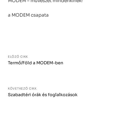
MODEM – művészet mindenkinek!
a MODEM csapata
Bejegyzés
navigáció
ELŐZŐ CIKK
Termő/Föld a MODEM-ben
KÖVETKEZŐ CIKK
Szabadtéri órák és foglalkozások