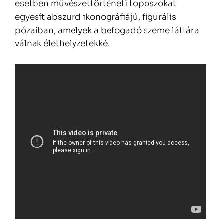
esetben művészettörténeti toposzokat
egyesít abszurd ikonográfiájú, figurális
pózaiban, amelyek a befogadó szeme láttára
válnak élethelyzetekké.