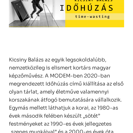
Kicsiny Balázs az egyik legsokoldalúbb,
nemzetközileg is elismert kortárs magyar
képzőművész. A MODEM-ben 2020-ban
megrendezett Időhúzás című kiállítása az első
olyan tárlat, amely életműve valamennyi
korszakának átfogó bemutatására vállalkozik.
Egymás mellett láthatjuk a korai, az 1980-as
évek második felében készült „sötét”
festményeket az 1990-es évek jellegzetes
„szenes munkáival” és a 2000-es évek óta