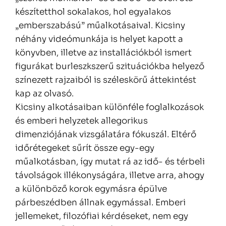
készítetthol sokalakos, hol egyalakos
„emberszabású” műalkotásaival. Kicsiny
néhány videómunkája is helyet kapott a
könyvben, illetve az installációkból ismert
figurákat burleszkszerű szituációkba helyező
színezett rajzaiból is széleskörű áttekintést
kap az olvasó.
Kicsiny alkotásaiban különféle foglalkozások
és emberi helyzetek allegorikus
dimenziójának vizsgálatára fókuszál. Eltérő
időrétegeket sűrít össze egy-egy
műalkotásban, így mutat rá az idő- és térbeli
távolságok illékonyságára, illetve arra, ahogy
a különböző korok egymásra épülve
párbeszédben állnak egymással. Emberi
jellemeket, filozófiai kérdéseket, nem egy