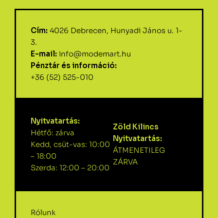
Cím:
4026 Debrecen, Hunyadi János u. 1-
3.
E-mail:
info@modemart.hu
Pénztár és információ:
+36 (52) 525-010
Nyitvatartás:
Zöld Kilincs
Hétfő: zárva
Nyitvatartás:
Kedd, csüt-vas: 10:00
ÁTMENETILEG
– 18:00
ZÁRVA
Szerda: 12:00 – 20:00
Rólunk