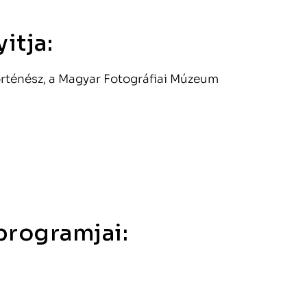
itja:
örténész, a Magyar Fotográfiai Múzeum
őprogramjai: