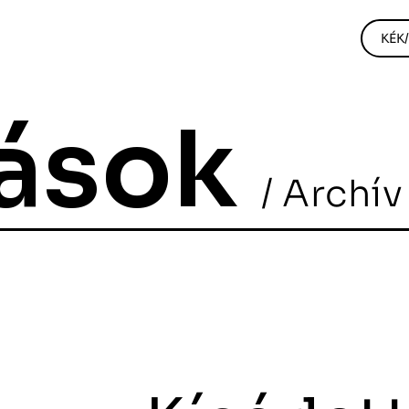
KÉK
tások
/ Archív