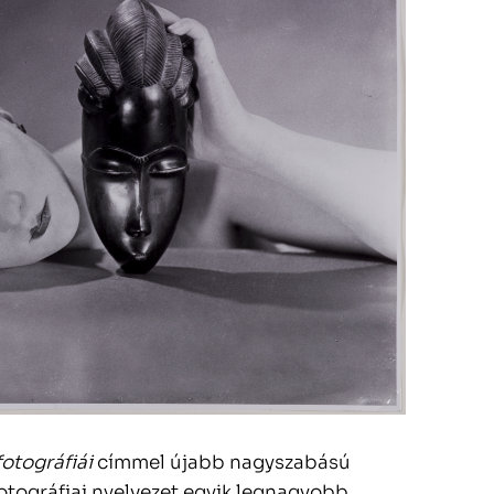
fotográfiái
címmel újabb nagyszabású
fotográfiai nyelvezet egyik legnagyobb