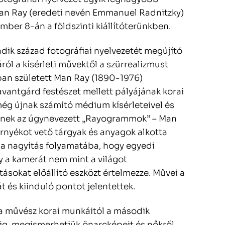
 Man Ray (eredeti nevén Emmanuel Radnitzky)
ember 8-án a földszinti kiállítóterünkben.
zadik század fotográfiai nyelvezetét megújító
l a kísérleti művektől a szürrealizmust
ában született Man Ray (1890-1976)
antgárd festészet mellett pályájának korai
még újnak számító médium kísérleteivel és
dnek az úgynevezett „Rayogrammok” – Man
árnyékot vető tárgyak és anyagok alkotta
 a nagyítás folyamatába, hogy egyedi
 a kamerát nem mint a világot
okat előállító eszközt értelmezze. Művei a
 és kiinduló pontot jelentettek.
 a művész korai munkáitól a második
iig, megismerhetjük önarcképeit és nőkről