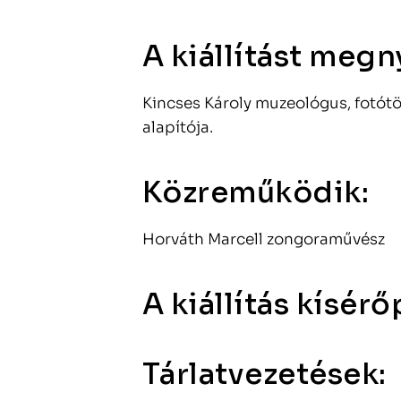
A kiállítást megny
Kincses Károly muzeológus, fotót
alapítója.
Közreműködik:
Horváth Marcell zongoraművész
A kiállítás kísér
Tárlatvezetések: