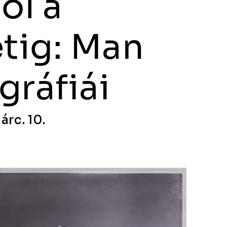
ől a
tig: Man
gráfiái
árc. 10.