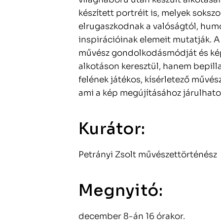
készített portréit is, melyek soks
elrugaszkodnak a valóságtól, humo
inspirációinak elemeit mutatják. A
művész gondolkodásmódját és képi
alkotáson keresztül, hanem bepill
felének játékos, kísérletező művés
ami a kép megújításához járulhato
Kurátor:
Petrányi Zsolt művészettörténész
Megnyitó:
december 8-án 16 órakor.