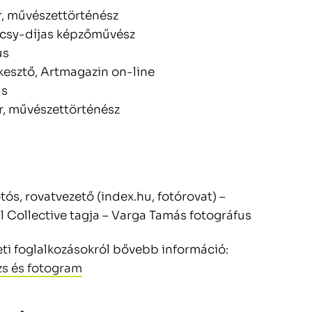
or, művészettörténész
ácsy-díjas képzőművész
us
rkesztő, Artmagazin on-line
us
or, művészettörténész
tós, rovatvezető (index.hu, fotórovat) –
l Collective tagja – Varga Tamás fotográfus
ti foglalkozásokról bővebb információ:
zs és fotogram