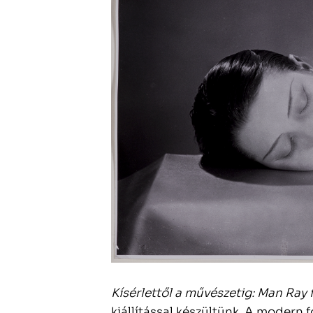
Kísérlettől a művészetig: Man Ray 
kiállítással készültünk. A modern 