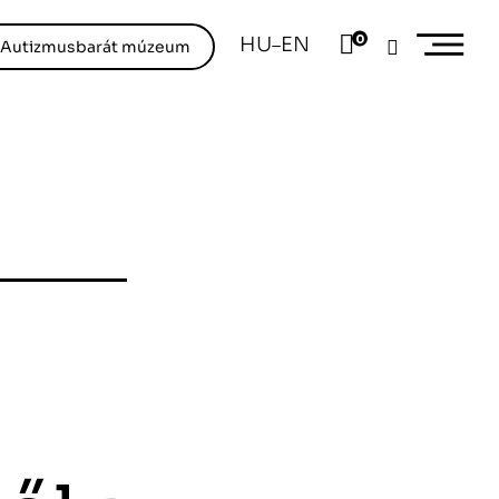
0
HU
EN
–
/Autizmusbarát múzeum