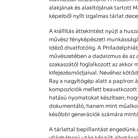
alakjának és alakítójának tartott
képeiből nyílt izgalmas tárlat dec
A kiállítás áttekintést nyújt a hus
művész fényképészeti munkásságáró
idéző divatfotóiig. A Philadelphi
művészetében a dadaizmus és az av
szakaszától foglalkozott az akkor 
kifejezésmódjaival. Nevéhez kötő
Ray a nagyítógép alatt a papíron 
kompozíciók mellett beavatkozott
hatású nyomatokat készítsen; hogy
dokumentáló, hanem mint műalkotás
későbbi generációk számára mintát
A tárlattal bepillantást engedünk
világháború után készült alkotása