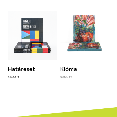
Határeset
Klónia
3 600
Ft
4 800
Ft