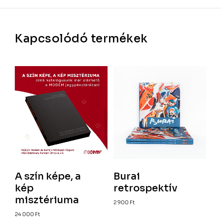
Kapcsolódó termékek
A szín képe, a
Burai
kép
retrospektív
misztériuma
2 900
Ft
24 000
Ft