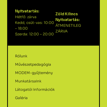
Nyitvatartás:
Zöld Kilincs
Hétfő: zárva
Nyitvatartás:
Kedd, csüt-vas: 10:00
ÁTMENETILEG
– 18:00
ZÁRVA
Szerda: 12:00 – 20:00
Rólunk
Művészetpedagógia
MODEM-gyűjtemény
Munkatársaink
Látogatói információk
Galéria