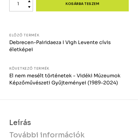
a
KOSÁRBA TESZEM
természettől?
–
Botanika
mennyiség
Bejegyzés
ELŐZŐ TERMÉK
Debrecen-Pairidaeza I Vigh Levente cívis
navigáció
életképei
KÖVETKEZŐ TERMÉK
El nem mesélt történetek - Vidéki Múzeumok
Képzőművészeti Gyűjteményei (1989-2024)
Leírás
További információk