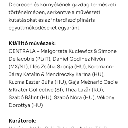
Debrecen és környékének gazdag természeti
történelmében, serkentve a művészeti
kutatásokat és az interdiszciplináris
együttműködéseket egyaránt.
Kiállító művészek:
CENTRALA – Małgorzata Kuciewicz & Simone
De Iacobis (PL/IT), Daniel Godinez Nivón
(MX/NL), Illés Zsófia Szonja (HU), Kortmann-
Járay Katalin & Mendreczky Karina (HU),
Kuzma Eszter Júlia (HU), Gaja Mežnarić Osole
& Krater Collective (SI), Thea Lazăr (RO),
Szabó Bálint (HU), Szabó Nóra (HU), Vékony
Dorottya (HU)
Kurátorok: