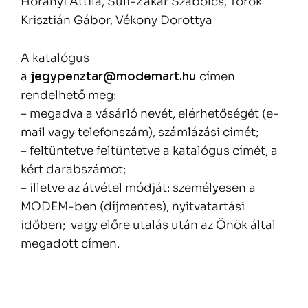
Horányi Attila, Süli-Zakar Szabolcs, Török
Krisztián Gábor, Vékony Dorottya
A katalógus
a
jegypenztar@modemart.hu
címen
rendelhető meg:
– megadva a vásárló nevét, elérhetőségét (e-
mail vagy telefonszám), számlázási címét;
– feltüntetve feltüntetve a katalógus címét, a
kért darabszámot;
– illetve az átvétel módját: személyesen a
MODEM-ben (díjmentes), nyitvatartási
időben; vagy előre utalás után az Önök által
megadott címen.