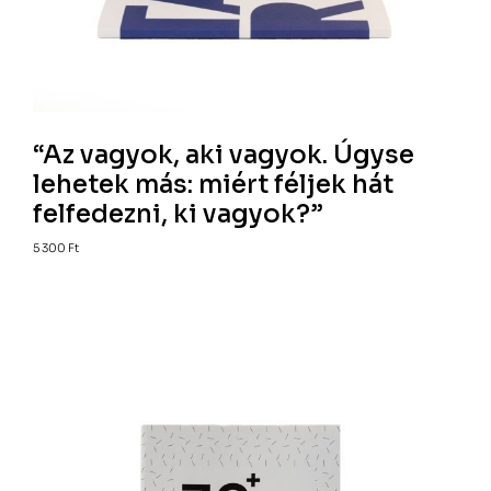
“Az vagyok, aki vagyok. Úgyse
lehetek más: miért féljek hát
felfedezni, ki vagyok?”
5 300
Ft