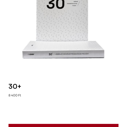
30+
8 400
Ft