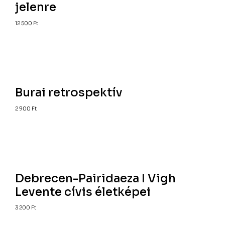
jelenre
12 500
Ft
Burai retrospektív
2 900
Ft
Debrecen-Pairidaeza I Vigh
Levente cívis életképei
3 200
Ft