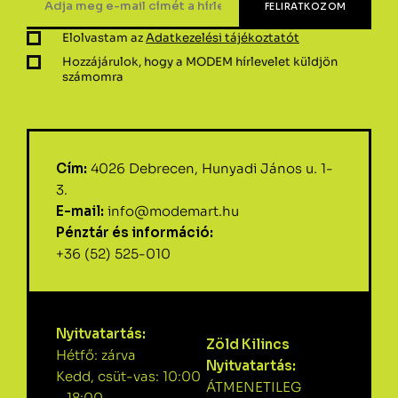
Elolvastam az
Adatkezelési tájékoztatót
Hozzájárulok, hogy a MODEM hírlevelet küldjön
számomra
Cím:
4026 Debrecen, Hunyadi János u. 1-
3.
E-mail:
info@modemart.hu
Pénztár és információ:
+36 (52) 525-010
Nyitvatartás:
Zöld Kilincs
Hétfő: zárva
Nyitvatartás:
Kedd, csüt-vas: 10:00
ÁTMENETILEG
– 18:00