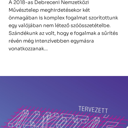
A 2018-as Debreceni Nemzetközi
Művésztelep meghirdetésekor két
önmagában is komplex fogalmat szorítottunk
egy valójában nem létező szóösszetételbe.
Szándékunk az volt, hogy e fogalmak a sűrítés
révén még intenzívebben egymásra
vonatkozzanak…