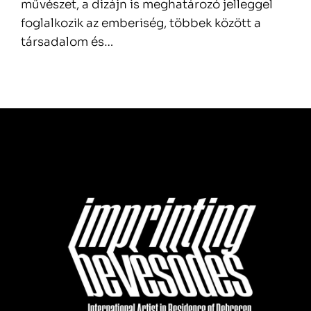
művészet, a dizájn is meghatározó jelleggel
foglalkozik az emberiség, többek között a
társadalom és…