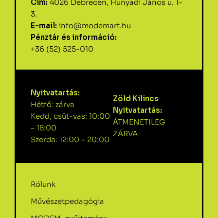
Cím:
4026 Debrecen, Hunyadi János u. 1-
3.
E-mail:
info@modemart.hu
Pénztár és információ:
+36 (52) 525-010
Nyitvatartás:
Zöld Kilincs
Hétfő: zárva
Nyitvatartás:
Kedd, csüt-vas: 10:00
ÁTMENETILEG
– 18:00
ZÁRVA
Szerda: 12:00 – 20:00
Rólunk
Művészetpedagógia