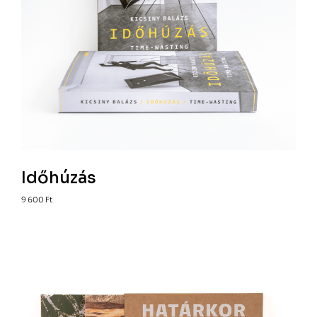
Időhúzás
9 600
Ft