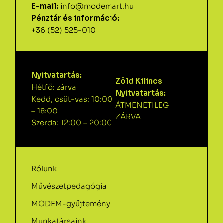
E-mail:
info@modemart.hu
Pénztár és információ:
+36 (52) 525-010
Nyitvatartás:
Zöld Kilincs
Hétfő: zárva
Nyitvatartás:
Kedd, csüt-vas: 10:00
ÁTMENETILEG
– 18:00
ZÁRVA
Szerda: 12:00 – 20:00
Rólunk
Művészetpedagógia
MODEM-gyűjtemény
Munkatársaink