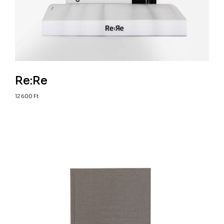
Re:Re
12 600
Ft