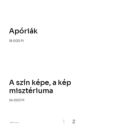
Apóriák
18 000
Ft
A szín képe, a kép
misztériuma
24 000
Ft
1
2