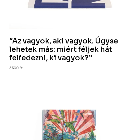
“Az vagyok, aki vagyok. Úgyse
lehetek más: miért féljek hát
felfedezni, ki vagyok?”
5 300
Ft