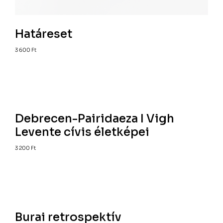
Határeset
3 600
Ft
Debrecen-Pairidaeza I Vigh
Levente cívis életképei
3 200
Ft
Burai retrospektív