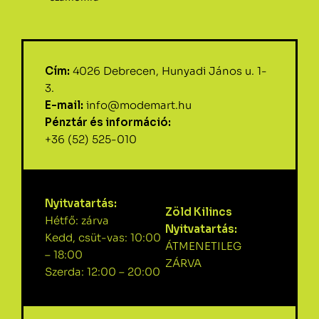
Cím:
4026 Debrecen, Hunyadi János u. 1-
3.
E-mail:
info@modemart.hu
Pénztár és információ:
+36 (52) 525-010
Nyitvatartás:
Zöld Kilincs
Hétfő: zárva
Nyitvatartás:
Kedd, csüt-vas: 10:00
ÁTMENETILEG
– 18:00
ZÁRVA
Szerda: 12:00 – 20:00