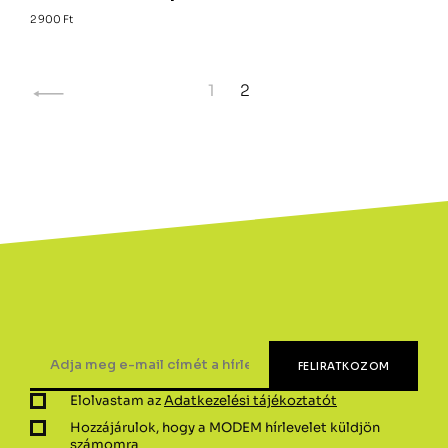
2 900
Ft
1
2
Elolvastam az
Adatkezelési tájékoztatót
Hozzájárulok, hogy a MODEM hírlevelet küldjön
számomra