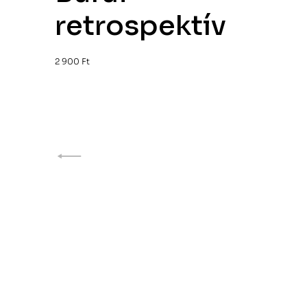
retrospektív
2 900
Ft