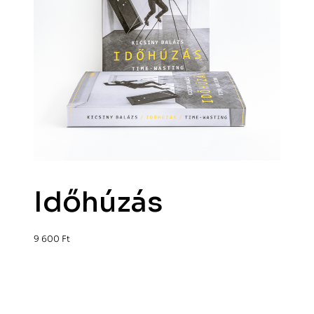
Időhúzás
9 600
Ft