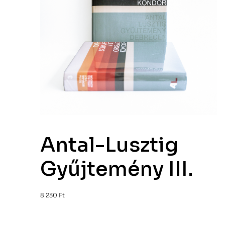
Antal-Lusztig
Gyűjtemény III.
8 230
Ft