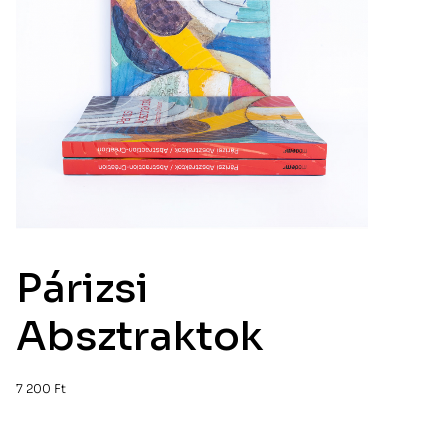
Párizsi
Absztraktok
7 200
Ft