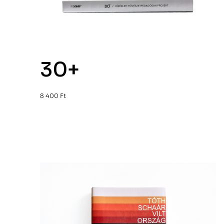
30+
8 400
Ft