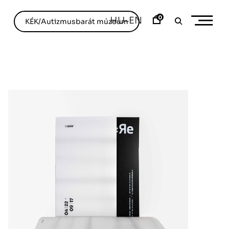
0
HU
EN
–
KÉK/Autizmusbarát múzeum