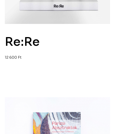
Re:Re
12 600
Ft